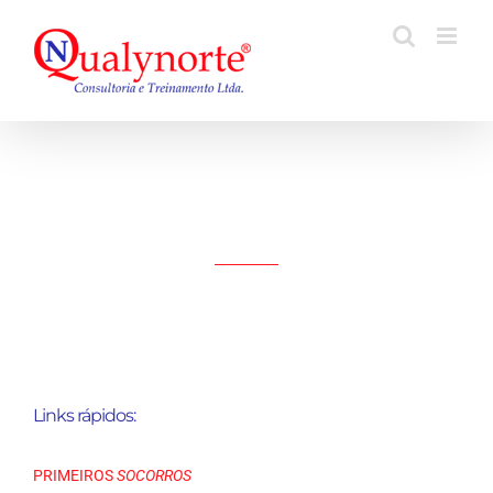
Ir
para
o
conteúdo
PRIMEIROS SOCORROS
ONLINE
Links rápidos:
PRIMEIROS
SOCORROS