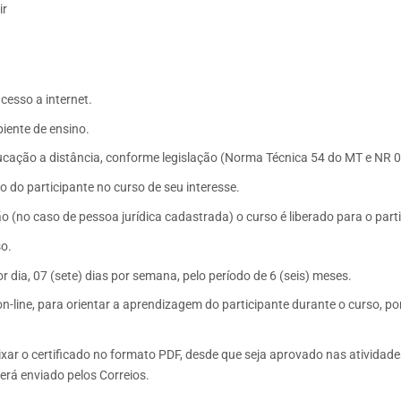
ir
cesso a internet.
biente de ensino.
cação a distância, conforme legislação (Norma Técnica 54 do MT e NR 0
o do participante no curso de seu interesse.
 (no caso de pessoa jurídica cadastrada) o curso é liberado para o parti
so.
r dia, 07 (sete) dias por semana, pelo período de 6 (seis) meses.
on-line, para orientar a aprendizagem do participante durante o curso, po
ixar o certificado no formato PDF, desde que seja aprovado nas ativida
será enviado pelos Correios.