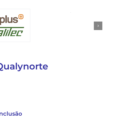
Qualynorte
onclusão